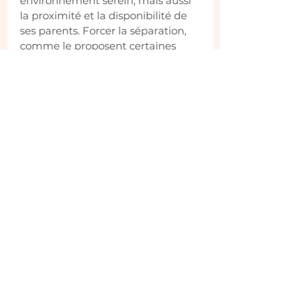
environnement serein, mais aussi 
la proximité et la disponibilité de 
ses parents. Forcer la séparation, 
comme le proposent certaines 
méthodes qui expliquent 
comment mettre en place un 
endormissement autonome pour 
votre bébé, peut certes le conduire 
à s’endormir seul, mais au 
détriment de son besoin de 
sécurité. L’autonomie du sommeil 
est longue à se mettre en place, et 
c’est en accompagnant votre bébé 
avec 
patience et empathie
, que 
vous lui offrez la meilleure base 
pour qu’il développe un 
sommeil 
paisible, autonome et durable
.