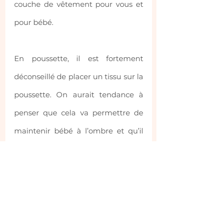
couche de vêtement pour vous et 
pour bébé.
En poussette, il est fortement 
déconseillé de placer un tissu sur la 
poussette. On aurait tendance à 
penser que cela va permettre de 
maintenir bébé à l’ombre et qu’il 
aura alors moins chaud mais c’est 
tout l’inverse ! Le tissu aura comme 
effet de bloquer le passage de l’air, 
transformant la poussette en vraie 