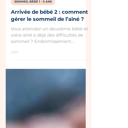
7 mars
SOMMEIL BÉBÉ 1 - 3 ANS
Arrivée de bébé 2 : comment
gérer le sommeil de l’aîné ?
Vous attendez un deuxième bébé et
votre aîné a déjà des difficultés de
sommeil ? Endormissement
compliqué, réveils nocturnes, besoin
de présence… L’arrivée d’un nouveau
bébé peut accentuer ces
perturbations. Découvrez comment
préparer votre aîné à l’arrivée de
bébé 2 et l’accompagner pour
préserver un sommeil plus serein.