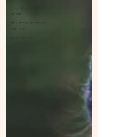
Chambre bébé et
enfant
Environnement de
sommeil
Sommeil et
sécurité
RGO