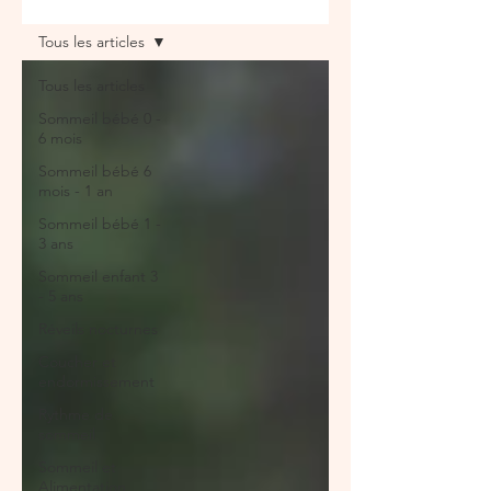
Tous les articles
Tous les articles
Sommeil bébé 0 -
6 mois
Sommeil bébé 6
mois - 1 an
Sommeil bébé 1 -
3 ans
Sommeil enfant 3
- 5 ans
Réveils nocturnes
Coucher et
endormissement
Rythme de
sommeil
Sommeil et
Alimentation