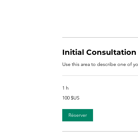
Initial Consultation
Use this area to describe one of yo
1 h
100
100 $US
dollars
des
États-
Unis
Réserver