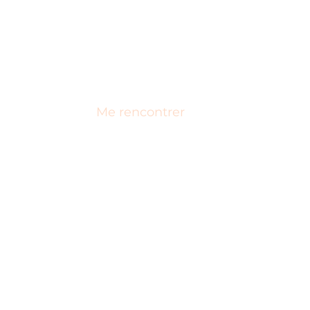
annelaure.sommeilbebe@gmail.com
Me rencontrer