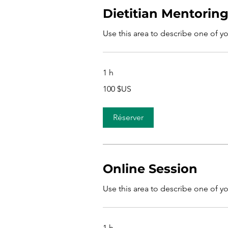
Dietitian Mentorin
Use this area to describe one of yo
1 h
100
100 $US
dollars
des
États-
Unis
Réserver
Online Session
Use this area to describe one of yo
1 h