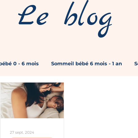
Le blog
ébé 0 - 6 mois
Sommeil bébé 6 mois - 1 an
S
Réveils nocturnes
Coucher et endormisseme
Sommeil et Alimentation
Chambre bébé et enfan
27 sept. 2024
il
Sommeil et sécurité
RGO