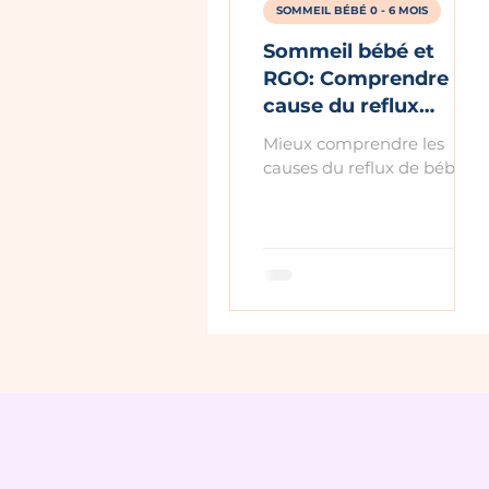
SOMMEIL BÉBÉ 0 - 6 MOIS
Sommeil bébé et
RGO: Comprendre la
cause du reflux
gastro-oesophagien
Mieux comprendre les
pour aider bébé à
causes du reflux de bébé
mieux dormir
pour l'aider à mieux dormir