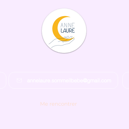
annelaure.sommeilbebe@gmail.com
Me rencontrer