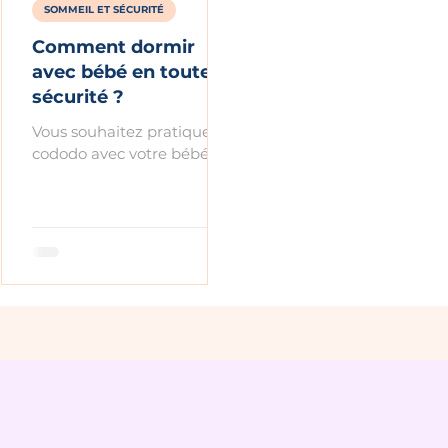
SOMMEIL ET SÉCURITÉ
Comment dormir
avec bébé en toute
sécurité ?
Vous souhaitez pratiquer le
cododo avec votre bébé
mais vous vous demandez
si cela est sûr ? Découvrez
comment le faire en toute
sécurité.