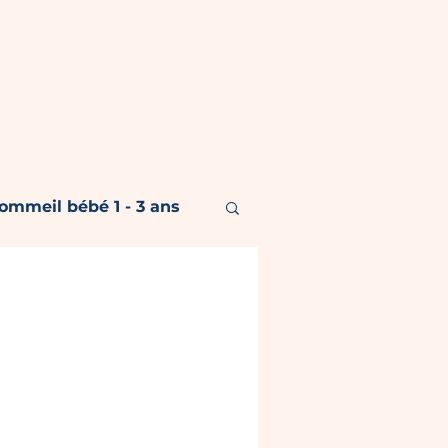
ommeil bébé 1 - 3 ans
nt
t