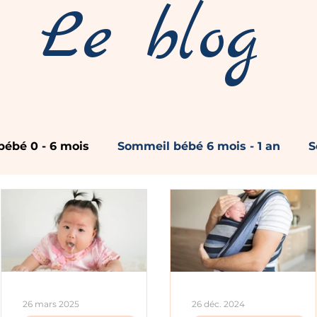
Le blog
ébé 0 - 6 mois
Sommeil bébé 6 mois - 1 an
S
Réveils nocturnes
Coucher et endormisseme
Sommeil et Alimentation
Chambre bébé et enfan
26 mars 2025
26 déc. 2024
il
Sommeil et sécurité
RGO