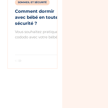
SOMMEIL ET SÉCURITÉ
Comment dormir
n
avec bébé en toute
e
sécurité ?
Vous souhaitez pratiquer le
our
cododo avec votre bébé
mais vous vous demandez
si cela est sûr ? Découvrez
comment le faire en toute
sécurité.