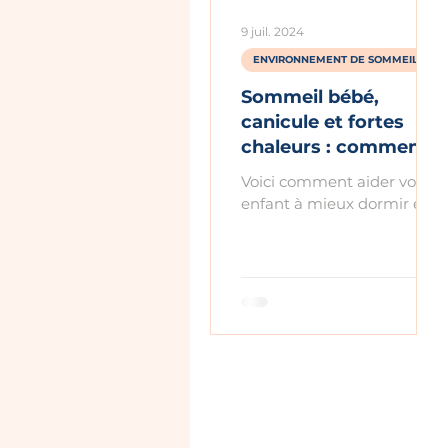
serein.
9 juil. 2024
ENVIRONNEMENT DE SOMMEIL
Sommeil bébé,
canicule et fortes
chaleurs : comment
favoriser le sommeil
Voici comment aider votre
de votre enfant ?
enfant à mieux dormir en
période de fortes chaleurs
ou de canicule.