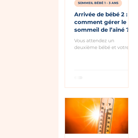
SOMMEIL BÉBÉ 1 - 3 ANS
Arrivée de bébé 2 :
comment gérer le
sommeil de l’aîné ?
Vous attendez un
deuxième bébé et votre
aîné a déjà des difficultés
de sommeil ?
Endormissement
compliqué, réveils
nocturnes, besoin de
présence… L’arrivée d’un
nouveau bébé peut
accentuer ces
perturbations. Découvrez
comment préparer votre
aîné à l’arrivée de bébé 2 et
l’accompagner pour
préserver un sommeil plus