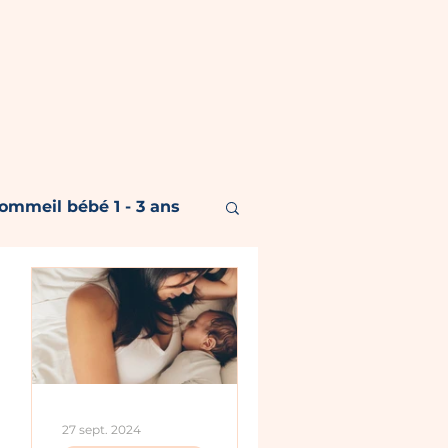
ommeil bébé 1 - 3 ans
nt
t
27 sept. 2024