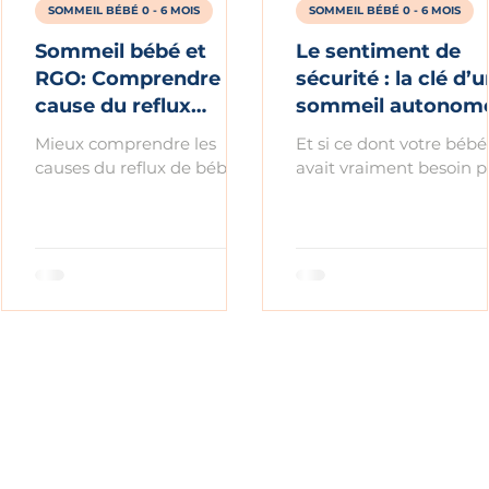
SOMMEIL BÉBÉ 0 - 6 MOIS
SOMMEIL BÉBÉ 0 - 6 MOIS
Sommeil bébé et
Le sentiment de
RGO: Comprendre la
sécurité : la clé d’u
cause du reflux
sommeil autonom
gastro-oesophagien
pour votre bébé ?
Mieux comprendre les
Et si ce dont votre bébé
pour aider bébé à
causes du reflux de bébé
avait vraiment besoin p
mieux dormir
pour l'aider à mieux dormir
aller vers un
endormissement
autonome, c'était de se
sentir en sécurité?