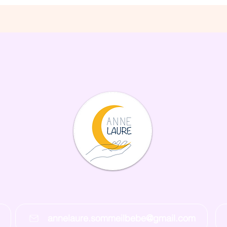
annelaure.sommeilbebe@gmail.com