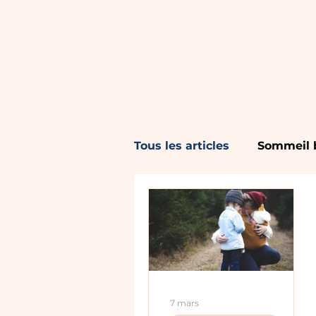
Tous les articles
Sommeil b
Sommeil enfant 3 - 5 ans
Rythme de sommeil
7 mars
Environnement de somme